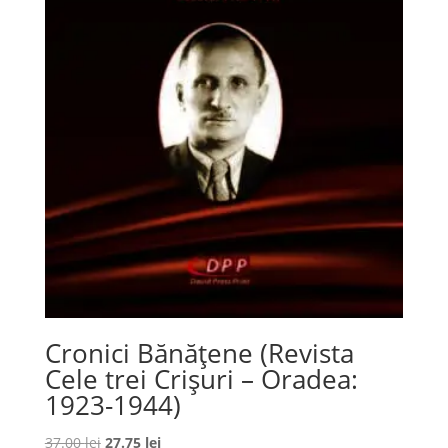
Cronici Bănățene (Revista
Cele trei Crișuri – Oradea:
1923-1944)
Prețul
Prețul
37.00
lei
27.75
lei