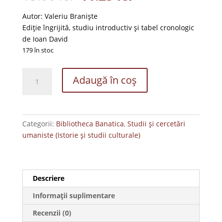
inițial
curent
a
este:
Autor: Valeriu Braniște
fost:
11.25 lei.
Ediție îngrijită, studiu introductiv și tabel cronologic
15.00 lei.
de Ioan David
179 în stoc
Cantitate
Adaugă în coș
Tabla
de
la
Lugoj
Categorii:
Bibliotheca Banatica
,
Studii și cercetări
umaniste (Istorie și studii culturale)
Descriere
Informații suplimentare
Recenzii (0)