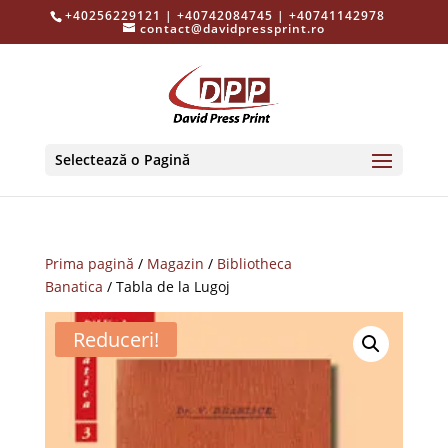
+40256229121 | +40742084745 | +40741142978
contact@davidpressprint.ro
Selectează o Pagină
Prima pagină
/
Magazin
/
Bibliotheca
Banatica
/ Tabla de la Lugoj
Reduceri!