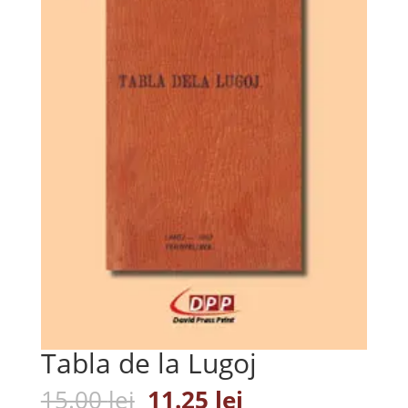
Tabla de la Lugoj
Prețul
Prețul
15.00
lei
11.25
lei