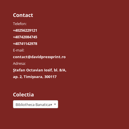
Contact
Telefon:
+40256229121
+40742084745
+40741142978
E-mail:
contact@davidpressprint.ro
Adresa:
Ștefan Octavian Iosif, bl. 8/A,
ap. 2, Timișoara, 300117
Colectia
Bibliotheca Banatica
×