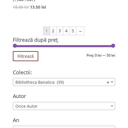
Prețul
Prețul
18.00
lei
13.50
lei
inițial
curent
a
este:
fost:
13.50 lei.
1
2
3
4
5
→
18.00 lei.
Filtrează după preț
Preț
Preț
Preț:
0 lei
—
50 lei
Filtrează
minim
maxim
Colectii:
Bibliotheca Banatica (39)
×
Autor
Orice Autor
An