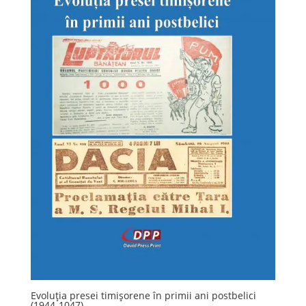
Evoluția presei timișorene în primii ani postbelici
(1944-1047)