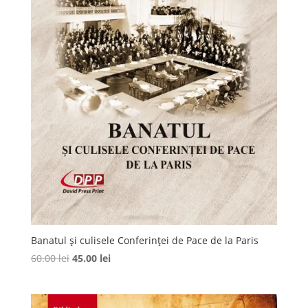
Banatul și culisele Conferinței de Pace de la Paris
Prețul
Prețul
60.00
lei
45.00
lei
inițial
curent
a
este:
fost:
45.00 lei.