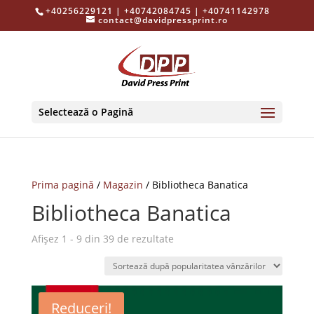
+40256229121 | +40742084745 | +40741142978
contact@davidpressprint.ro
Selectează o Pagină
Prima pagină
/
Magazin
/ Bibliotheca Banatica
Bibliotheca Banatica
Sortat
Afișez 1 - 9 din 39 de rezultate
după
popularitate
Reduceri!