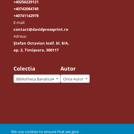
+40256229121
+40742084745
+40741142978
E-mail:
contact@davidpressprint.ro
Adresa:
Ștefan Octavian Iosif, bl. 8/A,
ap. 2, Timișoara, 300117
Colectia
Autor
Bibliotheca Banatica
×
Orice Autor
We use cookies to ensure that we give