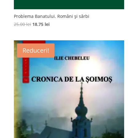
Problema Banatului. Români și sârbi
Prețul
Prețul
25.00
lei
18.75
lei
inițial
curent
a
este:
fost:
18.75 lei.
Reduceri!
25.00 lei.