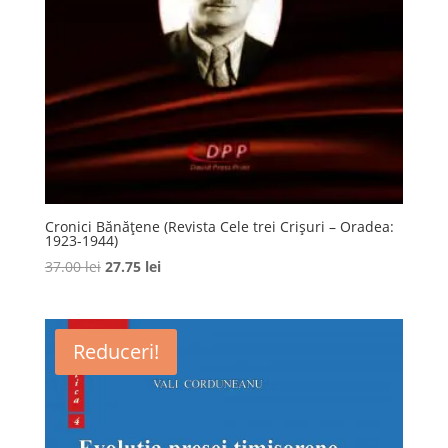
Cronici Bănățene (Revista Cele trei Crișuri – Oradea:
1923-1944)
Prețul
Prețul
37.00
lei
27.75
lei
inițial
curent
a
este:
fost:
27.75 lei.
Reduceri!
37.00 lei.