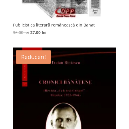
Publicistica literară românească din Banat
Prețul
Prețul
36.00
lei
27.00
lei
inițial
curent
a
este:
fost:
27.00 lei.
Reduceri!
36.00 lei.