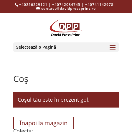
+40256229121 | +40742084745 | +40741142978
contact@davidpressprint.ro
Selectează o Pagină
Coș
Coșul tău este în prezent gol.
Înapoi la magazin
Colectii: