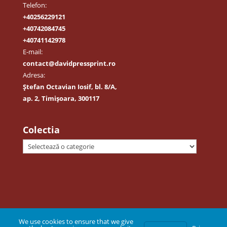
Telefon:
+40256229121
+40742084745
+40741142978
E-mail:
contact@davidpressprint.ro
Adresa:
Ștefan Octavian Iosif, bl. 8/A,
ap. 2, Timișoara, 300117
Colectia
We use cookies to ensure that we give