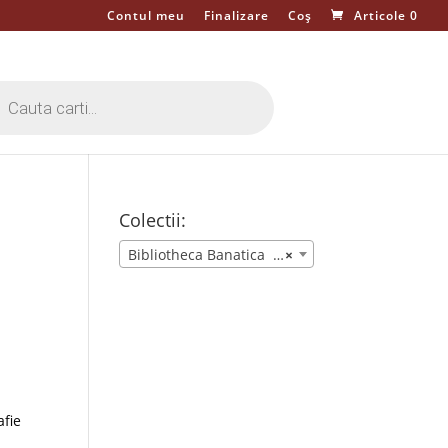
Contul meu
Finalizare
Coș
Articole 0
cts
h
Colectii:
Bibliotheca Banatica (39)
×
afie