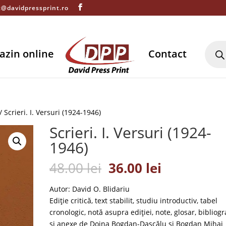
t@davidpressprint.ro
Produ
searc
azin online
Contact
/ Scrieri. I. Versuri (1924-1946)
Scrieri. I. Versuri (1924-
1946)
Prețul
Prețul
48.00
lei
36.00
lei
inițial
curent
a
este:
Autor: David O. Blidariu
fost:
36.00 lei.
Ediție critică, text stabilit, studiu introductiv, tabel
48.00 lei.
cronologic, notă asupra ediției, note, glosar, bibliogr
și anexe de Doina Bogdan-Dascălu și Bogdan Mihai