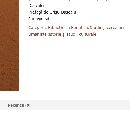
Dascălu
Prefață de Crișu Dascălu
Stoc epuizat
Categorii:
Bibliotheca Banatica
,
Studii și cercetări
umaniste (Istorie și studii culturale)
Recenzii (0)