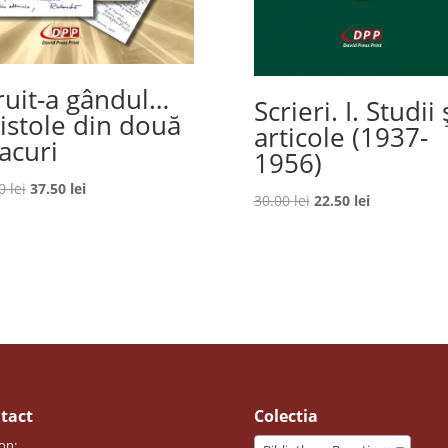
ruit-a gândul…
Scrieri. I. Studii 
istole din două
articole (1937-
acuri
1956)
Prețul
Prețul
00
lei
37.50
lei
Prețul
Prețul
30.00
lei
22.50
lei
inițial
curent
inițial
curent
a
este:
a
este:
fost:
37.50 lei.
fost:
22.50 lei.
50.00 lei.
30.00 lei.
tact
Colectia
on: