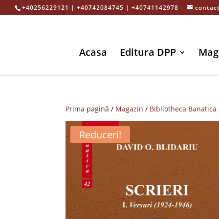
+40256229121 | +40742084745 | +40741142978
contac
Acasa
Editura DPP
Mag
Prima pagină
/
Magazin
/
Bibliotheca Banatica
Reduceri!