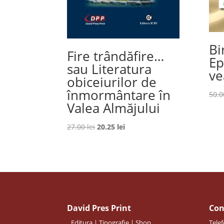
Bi
Fire trândăfire…
Ep
sau Literatura
ve
obiceiurilor de
înmormântare în
50.
Valea Almăjului
Prețul
Prețul
27.00
lei
20.25
lei
inițial
curent
a
este:
fost:
20.25 lei.
27.00 lei.
David Pres Print
Con
Editura | Tipografie | Shop
Telef