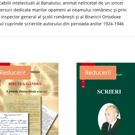
abilii intelectuali ai Banatului, animat neîncetat de un sincer
e versuri dedicate marilor opameni ai neamului românesc și prin
 inspector general al școlii românești și al Bisericii Ortodoxe
cuprinde scrieriile autorului din perioada anilor 1924-1946
Reduceri!
Reduceri!