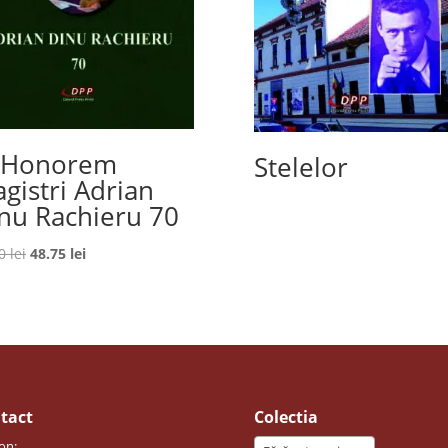
 Honorem
Stelelor
gistri Adrian
nu Rachieru 70
Prețul
Prețul
00
lei
48.75
lei
inițial
curent
a
este:
fost:
48.75 lei.
65.00 lei.
tact
Colectia
on: