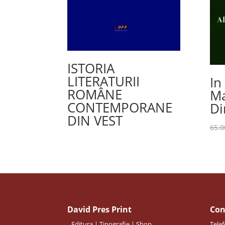
ISTORIA
LITERATURII
In
ROMÂNE
Ma
CONTEMPORANE
Di
DIN VEST
65.
David Pres Print
Con
Editura | Tipografie | Shop
Telef