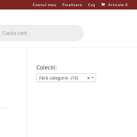
Contul meu
Finalizare
Coș
Articole 0
cts
h
Colectii:
Fără categorie (10)
×