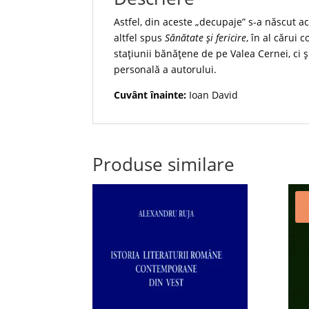
Astfel, din aceste „decupaje” s-a născut a
altfel spus
Sănătate și fericire
, în al cărui
stațiunii bănățene de pe Valea Cernei, ci ș
personală a autorului.
Cuvânt înainte:
Ioan David
Produse similare