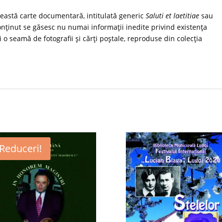
ceastă carte documentară, intitulată generic
Saluti et laetitiae
sau
 conținut se găsesc nu numai informații inedite privind existența
i o seamă de fotografii și cărți poștale, reproduse din colecția
Reduceri!