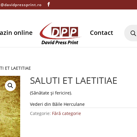
t@davidpressprint.ro
Produ
searc
azin online
Contact
TI ET LAETITIAE
SALUTI ET LAETITIAE
(Sănătate și fericire).
Vederi din Băile Herculane
Categorie:
Fără categorie