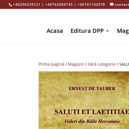
+40256229121 | +40742084745 | +40741142978
contac
Acasa
Editura DPP
Mag
Prima pagină
/
Magazin
/
Fără categorie
/ SALU