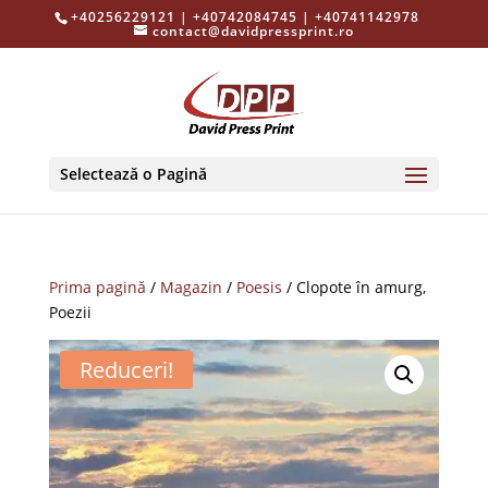
+40256229121 | +40742084745 | +40741142978
contact@davidpressprint.ro
Selectează o Pagină
Prima pagină
/
Magazin
/
Poesis
/ Clopote în amurg,
Poezii
Reduceri!