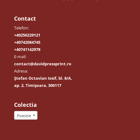
Contact
Telefon:
+40256229121
+40742084745
+40741142978
E-mail:
contact@davidpressprint.ro
Adresa:
Ștefan Octavian Iosif, bl. 8/A,
ap. 2, Timișoara, 300117
Colectia
Poesis
×