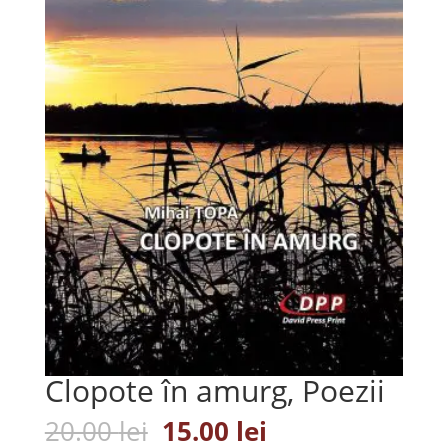
Clopote în amurg, Poezii
Prețul
Prețul
20.00
lei
15.00
lei