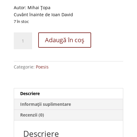
inițial
curent
a
este:
Autor: Mihai Țopa
fost:
15.00 lei.
Cuvânt înainte de Ioan David
20.00 lei.
7 în stoc
Cantitate
Adaugă în coș
Clopote
în
amurg,
Poezii
Categorie:
Poesis
Descriere
Informații suplimentare
Recenzii (0)
Descriere