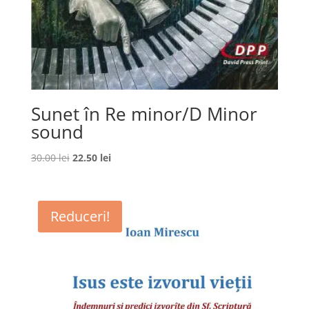
Sunet în Re minor/D Minor
sound
Prețul
Prețul
30.00
lei
22.50
lei
inițial
curent
a
este:
fost:
22.50 lei.
Reduceri!
30.00 lei.