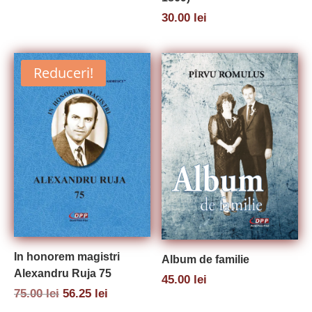
a
este:
30.00
lei
fost:
18.75 lei.
25.00 lei.
Reduceri!
In honorem magistri
Album de familie
Alexandru Ruja 75
45.00
lei
Prețul
Prețul
75.00
lei
56.25
lei
inițial
curent