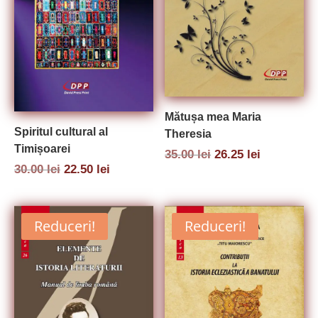
Mătușa mea Maria
Spiritul cultural al
Theresia
Timișoarei
Prețul
Prețul
35.00
lei
26.25
lei
inițial
curent
Prețul
Prețul
30.00
lei
22.50
lei
a
este:
inițial
curent
fost:
26.25 lei.
a
este:
35.00 lei.
fost:
22.50 lei.
30.00 lei.
Reduceri!
Reduceri!