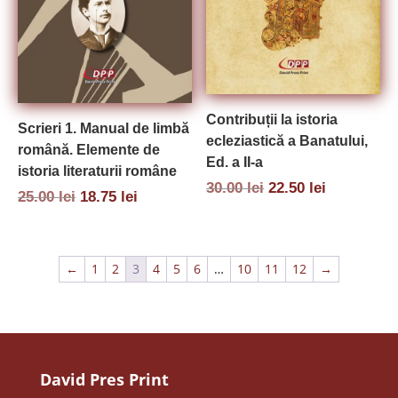
Contribuții la istoria
Scrieri 1. Manual de limbă
ecleziastică a Banatului,
română. Elemente de
Ed. a II-a
istoria literaturii române
Prețul
Prețul
30.00
lei
22.50
lei
Prețul
Prețul
25.00
lei
18.75
lei
inițial
curent
inițial
curent
a
este:
a
este:
fost:
22.50 lei.
fost:
18.75 lei.
30.00 lei.
25.00 lei.
←
1
2
3
4
5
6
…
10
11
12
→
David Pres Print