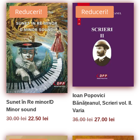
fost:
22.50 lei.
70.00 lei.
30.00 lei.
Reduceri!
Reduceri!
Ioan Popovici
Sunet în Re minor/D
Bănățeanul, Scrieri vol. II.
Minor sound
Varia
Prețul
Prețul
30.00
lei
22.50
lei
Prețul
Prețul
36.00
lei
27.00
lei
inițial
curent
inițial
curent
a
este:
a
este:
fost:
22.50 lei.
fost:
27.00 lei.
30.00 lei.