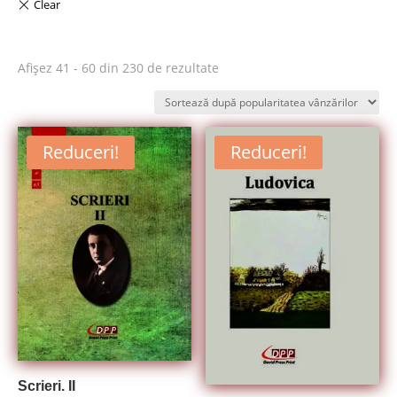
Sortat
Afișez 41 - 60 din 230 de rezultate
după
popularitate
Reduceri!
Reduceri!
Scrieri. II