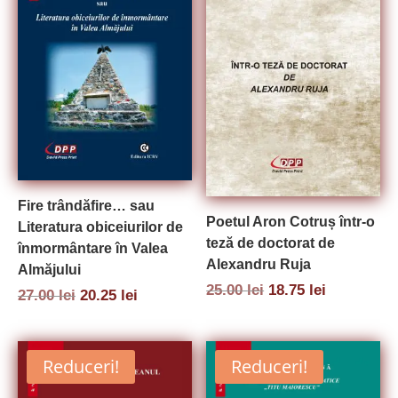
Fire trândăfire… sau
Poetul Aron Cotruș într-o
Literatura obiceiurilor de
teză de doctorat de
înmormântare în Valea
Alexandru Ruja
Almăjului
Prețul
Prețul
25.00
lei
18.75
lei
Prețul
Prețul
27.00
lei
20.25
lei
inițial
curent
inițial
curent
a
este:
a
este:
fost:
18.75 lei.
fost:
20.25 lei.
25.00 lei.
27.00 lei.
Reduceri!
Reduceri!