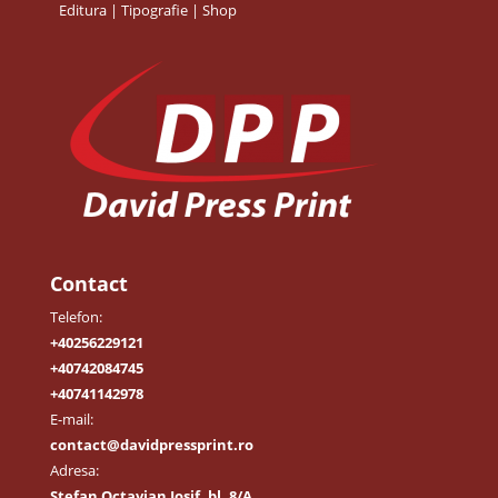
Editura | Tipografie | Shop
Contact
Telefon:
+40256229121
+40742084745
+40741142978
E-mail:
contact@davidpressprint.ro
Adresa:
Ștefan Octavian Iosif, bl. 8/A,