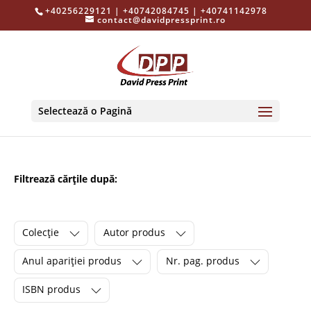
+40256229121 | +40742084745 | +40741142978
contact@davidpressprint.ro
Selectează o Pagină
Filtrează cărțile după:
Colecție
Autor produs
Anul apariției produs
Nr. pag. produs
ISBN produs